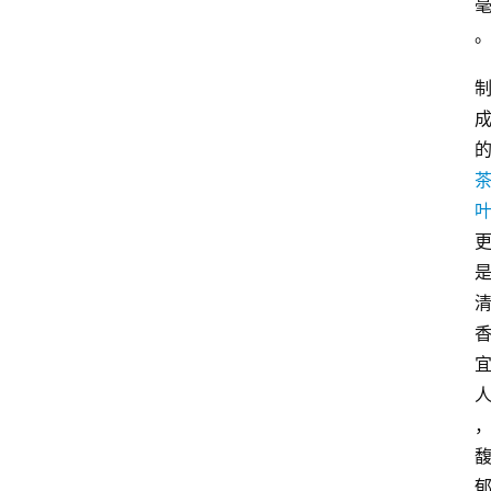
主
理
人
咖
啡
旅
行
探
索
烘
焙
咖
啡
馆