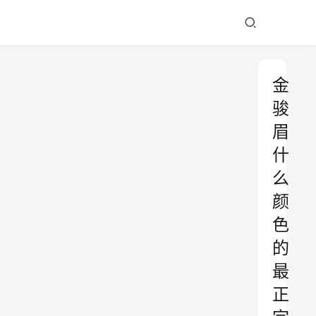
金
骏
眉
什
么
颜
色
的
最
正