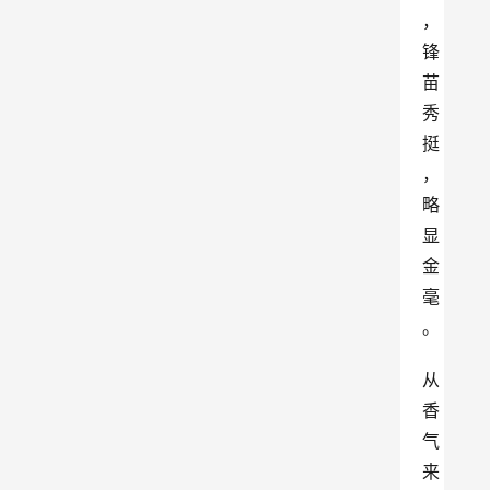
，
锋
苗
秀
挺
，
略
显
金
毫
。
从
香
气
来