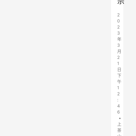
宗
2
0
2
3
年
3
月
2
1
日
下
午
1
2
:
4
6
•
上
茶