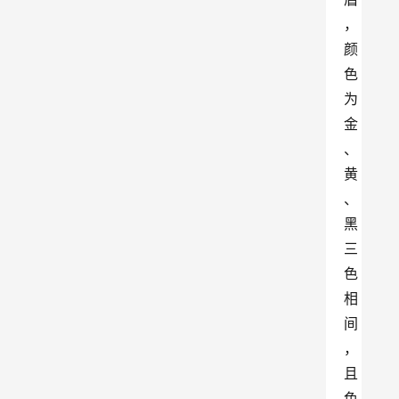
，
颜
色
为
金
、
黄
、
黑
三
色
相
间
，
且
色