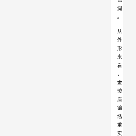
润
。
从
外
形
来
看
，
金
骏
眉
锦
绣
重
实