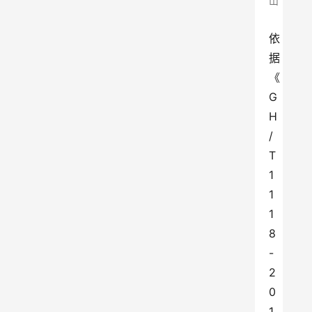
山
依
据
《
G
H
/
T 
1
1
1
8
-
2
0
1