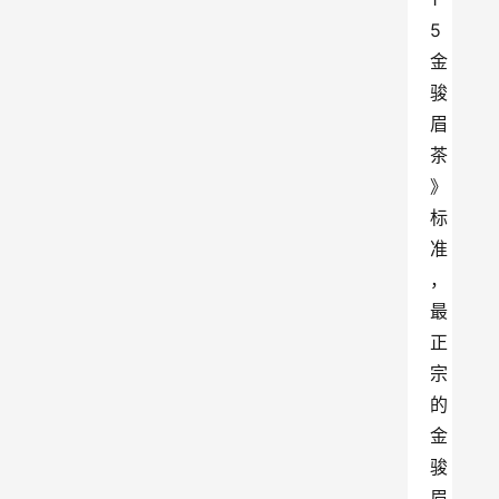
5 
金
骏
眉
茶
》
标
准
，
最
正
宗
的
金
骏
眉