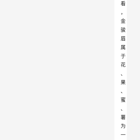
看
，
金
骏
眉
属
于
花
、
果
、
蜜
、
薯
为
一