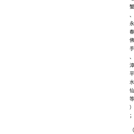
首
页
买
豆
豆
主