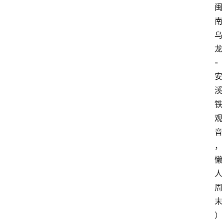
理
人
咖
啡
-
旅
行
探
索
烘
焙
咖
啡
馆
推
荐