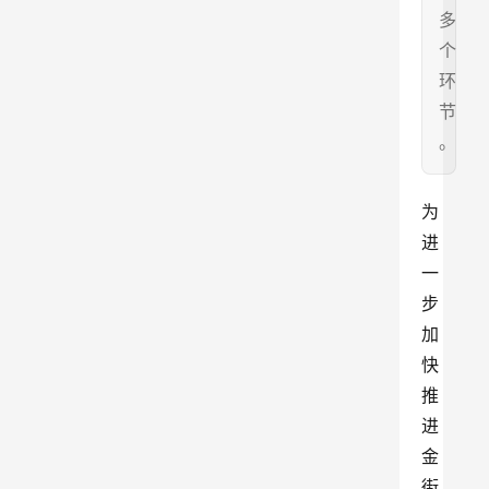
多
个
环
节
。
为
进
一
步
加
快
推
进
金
街