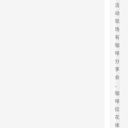
活
动
现
场
有
咖
啡
分
享
会
、
咖
啡
拉
花
体