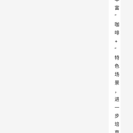
富
“
咖
啡
+
”
特
色
场
景
，
进
一
步
培
育