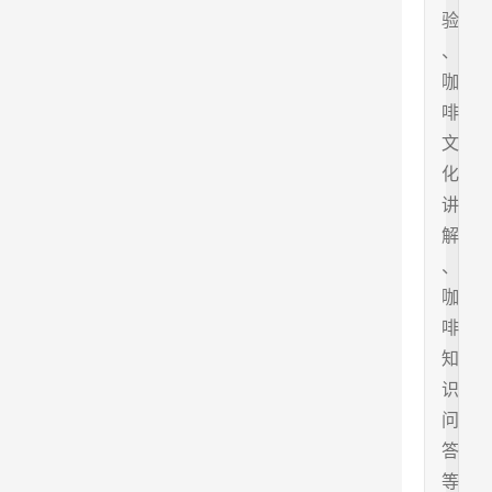
验
、
咖
啡
文
化
讲
解
、
咖
啡
知
识
问
答
等