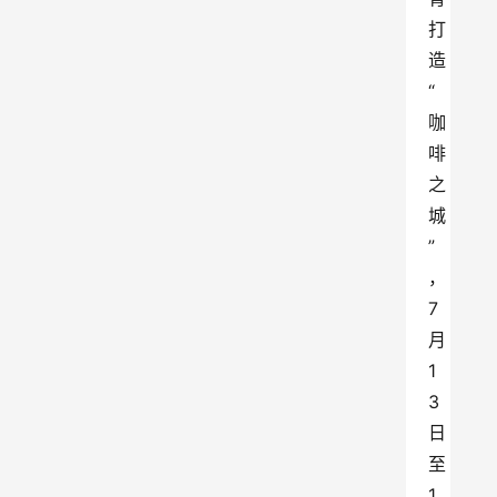
打
造
“
咖
啡
之
城
”
，
7
月
1
3
日
至
1