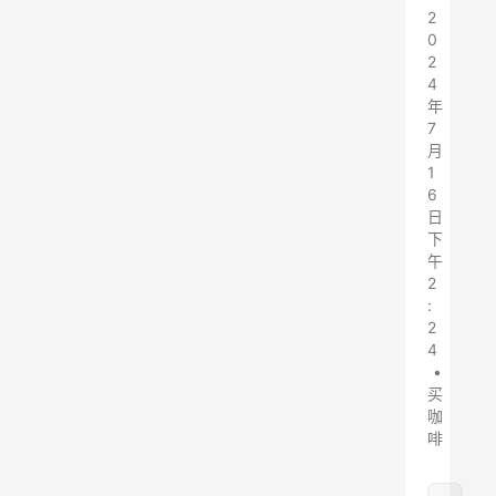
2
0
2
4
年
7
月
1
6
日
下
午
2
:
2
4
•
买
咖
啡