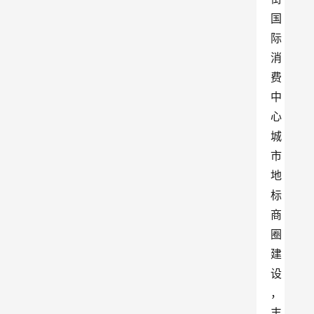
国
际
消
费
中
心
城
市
地
标
商
圈
建
设
，
丰