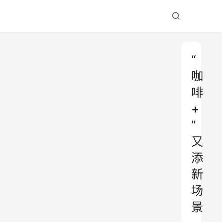
“
咖
啡
+
”
又
添
新
场
景