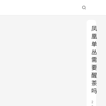
凤
凰
单
丛
需
要
醒
茶
吗
2