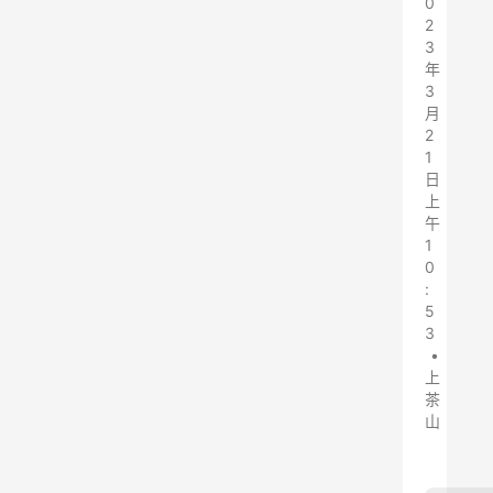
0
2
3
年
3
月
2
1
日
上
午
1
0
:
5
3
•
上
茶
山