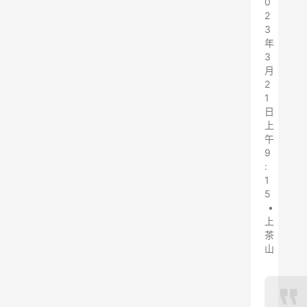
0
2
3
年
3
月
2
1
日
上
午
9
:
1
5
•
上
茶
山