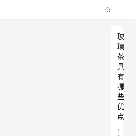
玻
璃
茶
具
有
哪
些
优
点
2