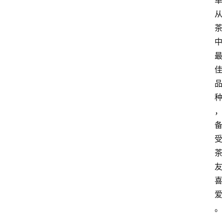
啡
旅
行
探
索
烘
焙
咖
啡
馆
推
荐