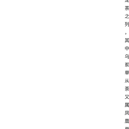
首
页
买
豆
豆
主
理
人
咖