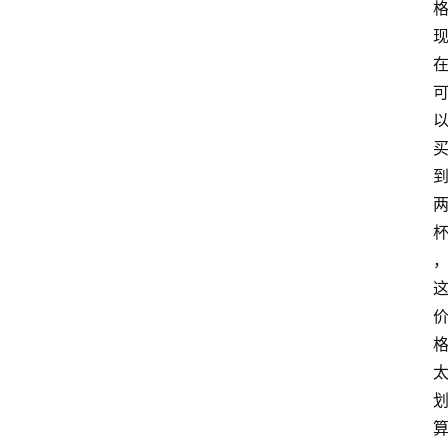
首
页
买
豆
豆