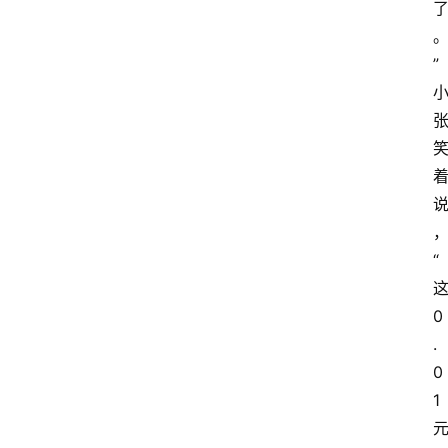
主
理
”
人
咖
啡
旅
行
探
“
索
烘
0
焙
.
0
咖
1
啡
馆