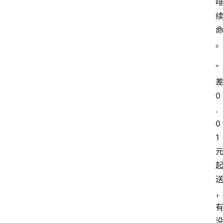
“
0
.
0
1