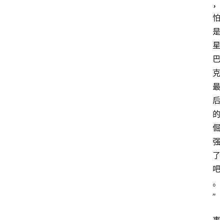
推
荐
”