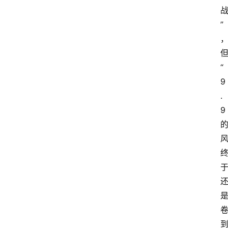
”
“
9
.
9