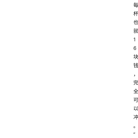
1
6
”