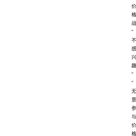
“
”
“