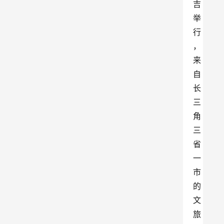
吉
举
行
，
来
自
长
三
角
三
省
一
市
的
文
旅