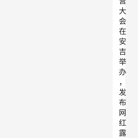
营
大
会
在
安
吉
举
办
，
发
布
网
红
露