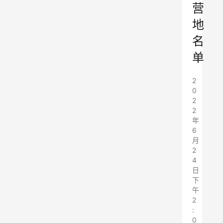
营
地
名
单
2
0
2
2
年
6
月
2
4
日
下
午
2
:
0