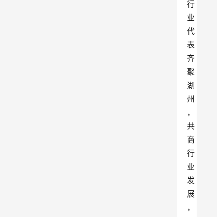
行
业
代
表
齐
聚
湖
州
，
共
商
行
业
发
展
，