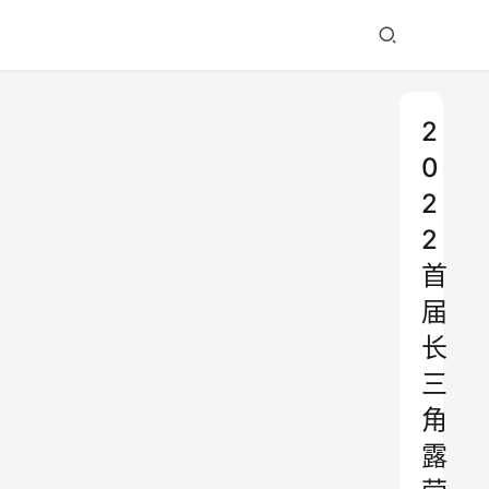
2
0
2
2
首
届
长
三
角
露