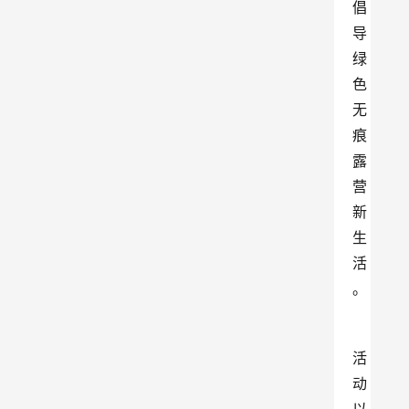
倡
导
绿
色
无
痕
露
营
新
生
活
。
活
动