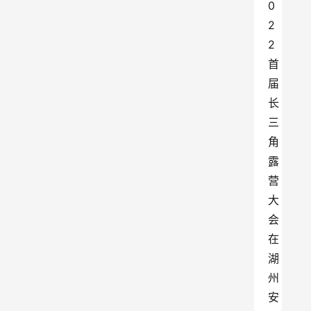
0
2
2
首
届
长
三
角
露
营
大
会
在
湖
州
安