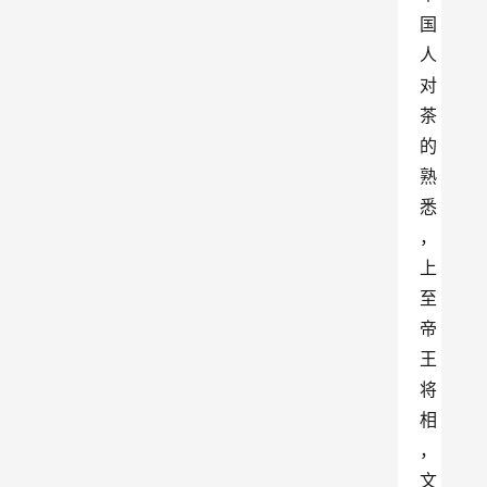
国
人
对
茶
的
熟
悉
，
上
至
帝
王
将
相
，
文