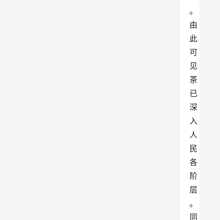
。
由
此
可
见
茶
已
深
入
人
民
各
阶
层
。
同