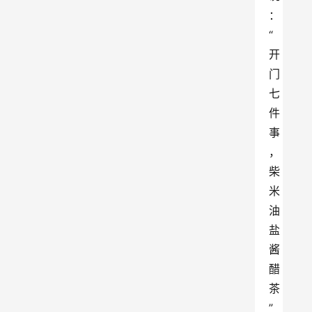
：
“
开
门
七
件
事
，
柴
米
油
盐
酱
醋
茶
”