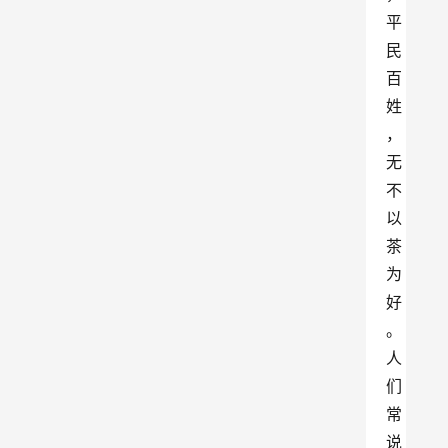
平
民
百
姓
，
无
不
以
茶
为
好
。
人
们
常
说