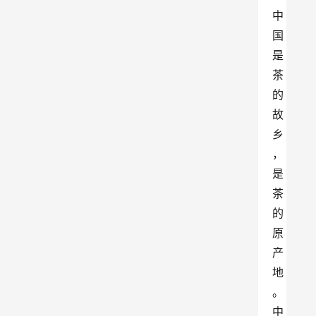
中
国
是
茶
的
故
乡
，
是
茶
的
原
产
地
。
中