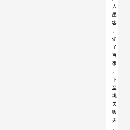
人
墨
客
，
诸
子
百
家
，
下
至
挑
夫
贩
夫
，