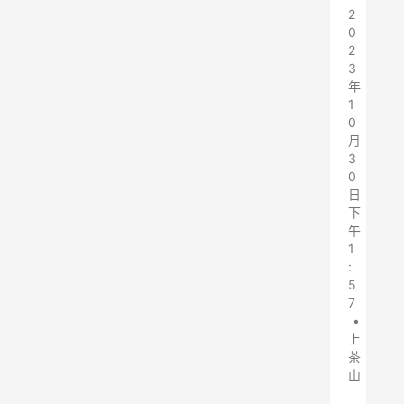
2
0
2
3
年
1
0
月
3
0
日
下
午
1
:
5
7
•
上
茶
山