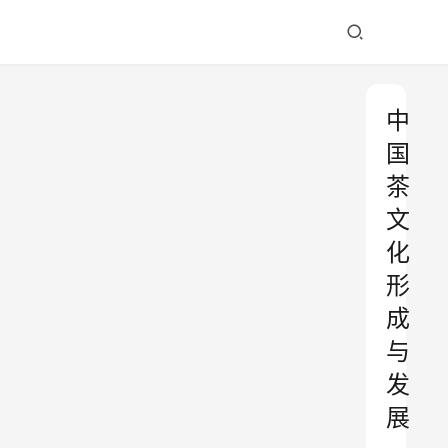
中
国
茶
文
化
形
成
与
发
展