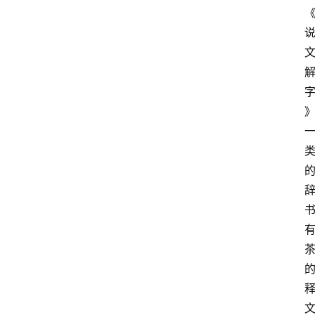
首
页
买
豆
豆
主