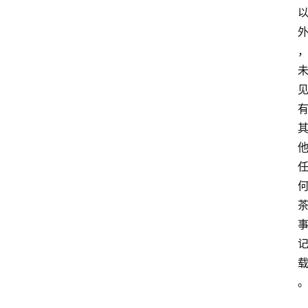
理
人
咖
啡
旅
行
探
索
烘
焙
咖
啡
馆
推
荐