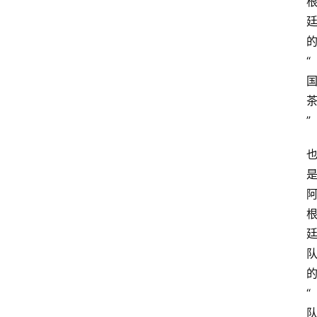
“
”
“