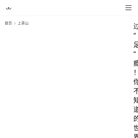
首页
上茶山
“
”