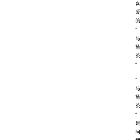
“
”
“
”