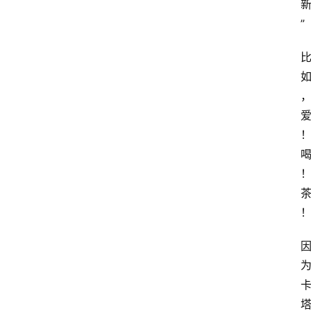
旅
”
行
探
索
烘
焙
咖
啡
馆
推
荐