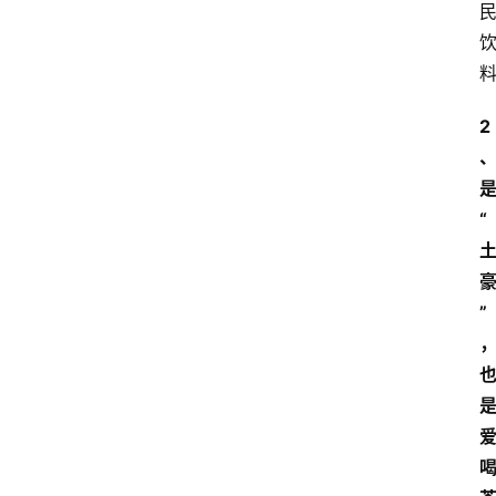
2
“
”