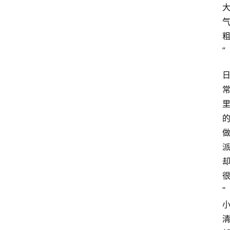
”
首
页
买
豆
豆
主
理
人
“
咖
啡