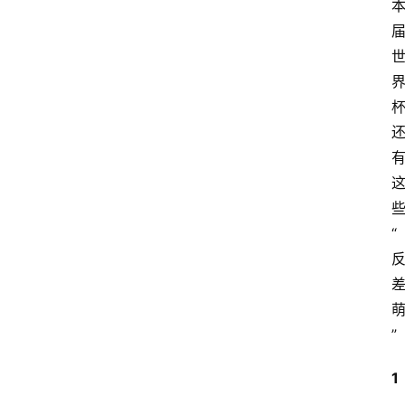
“
”
1