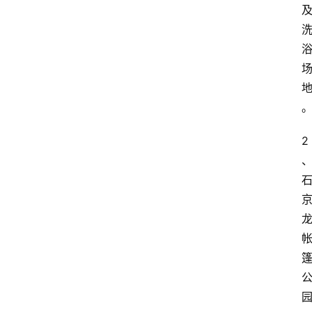
咖
啡
旅
行
探
索
2
烘
焙
咖
啡
馆
推
荐