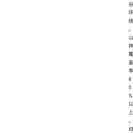
8
5
%