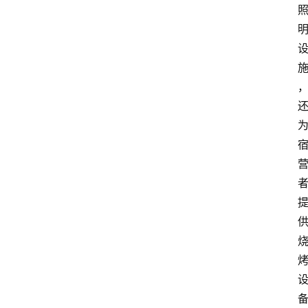
首
页
买
豆
豆
主
理
人