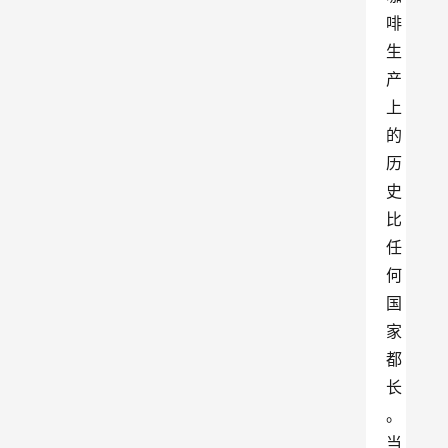
啡
生
产
上
的
历
史
比
任
何
国
家
都
长
。
当