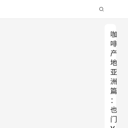
咖
啡
产
地
亚
洲
篇
：
也
门