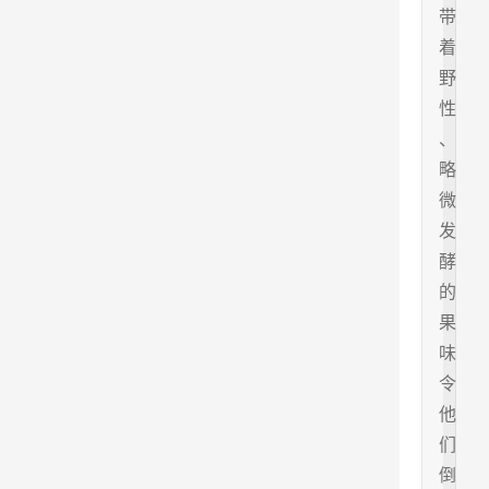
带
着
野
性
、
略
微
发
酵
的
果
味
令
他
们
倒