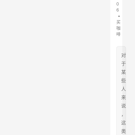
0
6
•
买
咖
啡
对
于
某
些
人
来
说
，
这
类