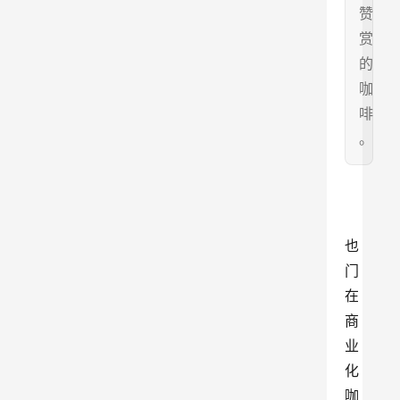
赞
赏
的
咖
啡
。
也
门
在
商
业
化
咖