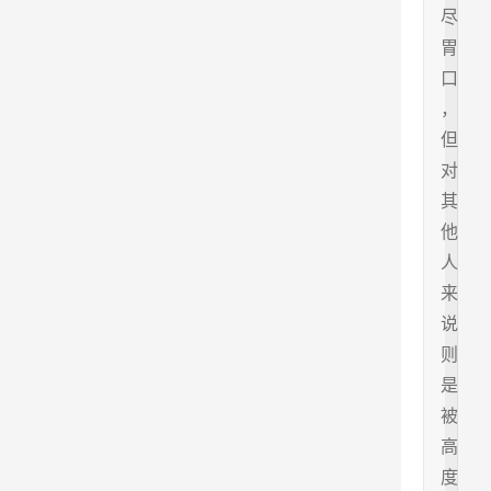
尽
胃
口
，
但
对
其
他
人
来
说
则
是
被
高
度