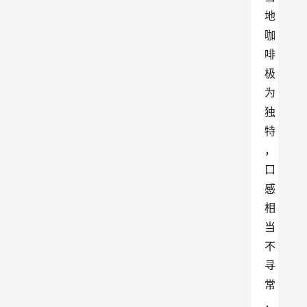
地
咖
啡
极
为
独
特
，
口
感
相
当
不
寻
常
，