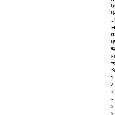
1
8
%
~
2
2