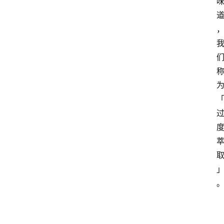
探
索
烘
焙
咖
啡
馆
推
荐