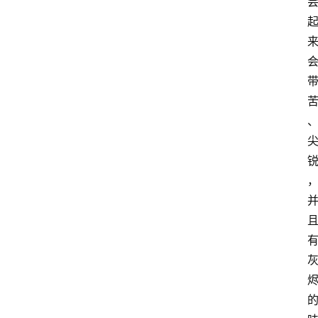
首
页
买
豆
豆
主
理
人
咖
啡
旅
行