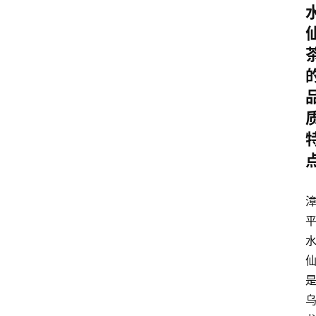
首
页
买
豆
豆
主
理
人