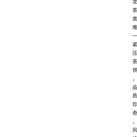
咖
啡
旅
行
探
索
烘
焙
咖
啡
馆
推
荐