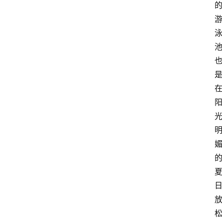
首
页
买
豆
豆
主
理