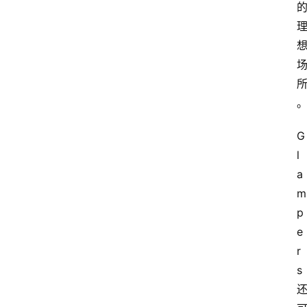
人
咖
啡
旅
行
探
G
索
l
烘
a
焙
m
p
咖
e
啡
馆
r
推
s
荐